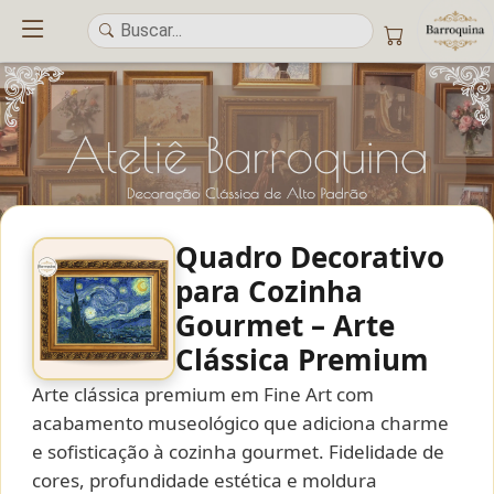
Quadro Decorativo
para Cozinha
UM ATELIÊ 100% FINE ART
Gourmet – Arte
Clássica Premium
Trazemos a imponência das
maiores obras de arte do mundo
para o
alto padrão da sua casa. Nosso acervo reúne a genialidade de
grandes
Arte clássica premium em Fine Art com
pintores renomados
, resgatando
artes reais
e o requinte inconfundível
das obras do
século XIX
. Produção artesanal em
Canvas 100% Algodão
,
acabamento museológico que adiciona charme
molduras em
Madeira Maciça
e impressão com
Pigmentação Mineral
.
e sofisticação à cozinha gourmet. Fidelidade de
cores, profundidade estética e moldura
QUALIDADE DE MUSEU
GARANTIA ETERNA