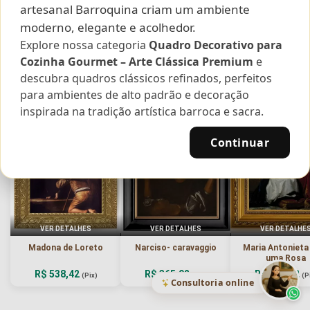
artesanal Barroquina criam um ambiente
moderno, elegante e acolhedor.
Curadoria das Campanhas
Explore nossa categoria
Quadro Decorativo para
A seleção de obras-primas apresentadas em nossos vídeos nas redes
Cozinha Gourmet – Arte Clássica Premium
e
sociais, reunidas aqui para sua apreciação.
descubra quadros clássicos refinados, perfeitos
para ambientes de alto padrão e decoração
inspirada na tradição artística barroca e sacra.
Continuar
VER DETALHES
VER DETALHES
VER DETALHE
Madona de Loreto
Narciso- caravaggio
Maria Antoniet
uma Rosa
R$ 538,42
R$ 365,92
R$ 365,92
(Pix)
(Pix)
(P
Consultoria online