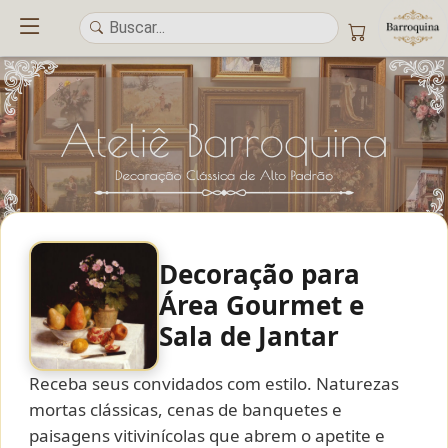
Decoração para
UM ATELIÊ 100% FINE ART
Área Gourmet e
Trazemos a imponência das
maiores obras de arte do mundo
para o
Sala de Jantar
alto padrão da sua casa. Nosso acervo reúne a genialidade de
grandes
pintores renomados
, resgatando
artes reais
e o requinte inconfundível
das obras do
século XIX
. Produção artesanal em
Canvas 100% Algodão
,
Receba seus convidados com estilo. Naturezas
molduras em
Madeira Maciça
e impressão com
Pigmentação Mineral
.
mortas clássicas, cenas de banquetes e
paisagens vitivinícolas que abrem o apetite e
QUALIDADE DE MUSEU
GARANTIA ETERNA