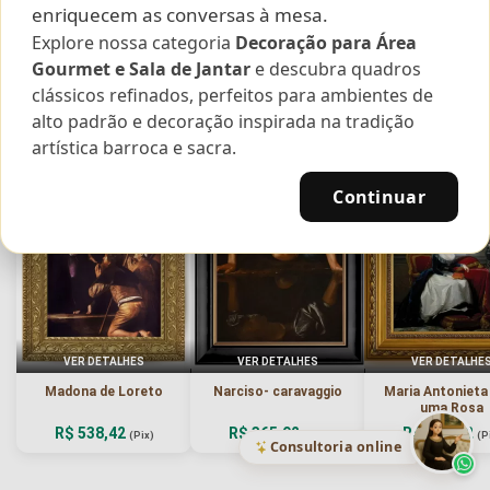
enriquecem as conversas à mesa.
Explore nossa categoria
Decoração para Área
Curadoria das Campanhas
Gourmet e Sala de Jantar
e descubra quadros
A seleção de obras-primas apresentadas em nossos vídeos nas redes
clássicos refinados, perfeitos para ambientes de
sociais, reunidas aqui para sua apreciação.
alto padrão e decoração inspirada na tradição
artística barroca e sacra.
Continuar
VER DETALHES
VER DETALHES
VER DETALHE
Madona de Loreto
Narciso- caravaggio
Maria Antoniet
uma Rosa
R$ 538,42
R$ 365,92
R$ 365,92
(Pix)
(Pix)
(P
Consultoria online