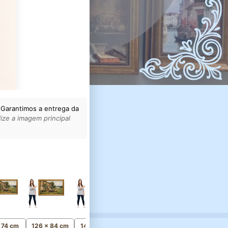
 Garantimos a entrega da
ize a imagem principal
161 x 106 cm
Monumental
x 74 cm
126 x 84 cm
141 x 93 cm