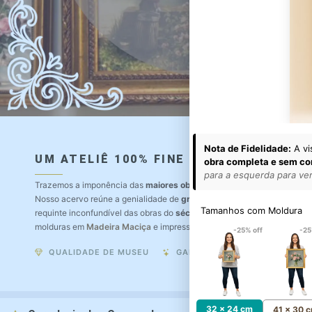
Nota de Fidelidade:
A vi
UM ATELIÊ 100% FINE ART
obra completa e sem co
para a esquerda para ver 
Trazemos a imponência das
maiores obras de arte do mundo
para o a
Nosso acervo reúne a genialidade de
grandes pintores renomados
, r
Tamanhos com Moldura
requinte inconfundível das obras do
século XIX
. Produção artesanal e
molduras em
Madeira Maciça
e impressão com
Pigmentação Mineral
.
-25% off
-25
QUALIDADE DE MUSEU
GARANTIA ETERNA
32 x 24 cm
41 x 30 