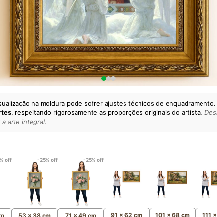
sualização na moldura pode sofrer ajustes técnicos de enquadramento.
rtes
, respeitando rigorosamente as proporções originais do artista.
Desl
a arte integral.
lto padrão da sua casa.
esgatando
artes reais
e o
m
Canvas 100% Algodão
,
% off
-25% off
-25% off
91 x 62 cm
101 x 68 cm
111 
cm
53 x 38 cm
71 x 49 cm