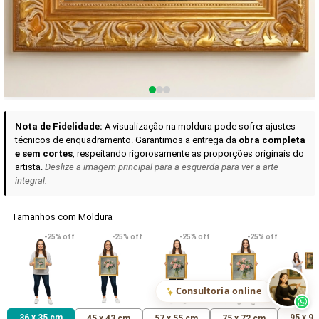
Curadoria das Campanhas
A seleção de obras-primas apresentadas em nossos vídeos nas redes
sociais, reunidas aqui para sua apreciação.
Nota de Fidelidade:
A visualização na moldura pode sofrer ajustes
técnicos de enquadramento. Garantimos a entrega da
obra completa
e sem cortes
, respeitando rigorosamente as proporções originais do
artista.
Deslize a imagem principal para a esquerda para ver a arte
integral.
Tamanhos com Moldura
VER DETALHES
VER DETALHES
VER DETALHE
-25% off
-25% off
-25% off
-25% off
Madona de Loreto
Narciso- caravaggio
Maria Antoniet
uma Rosa
R$ 538,42
R$ 365,92
R$ 365,92
(Pix)
(Pix)
(P
Consultoria online
36 x 35 cm
95 x 9
45 x 43 cm
57 x 55 cm
75 x 72 cm