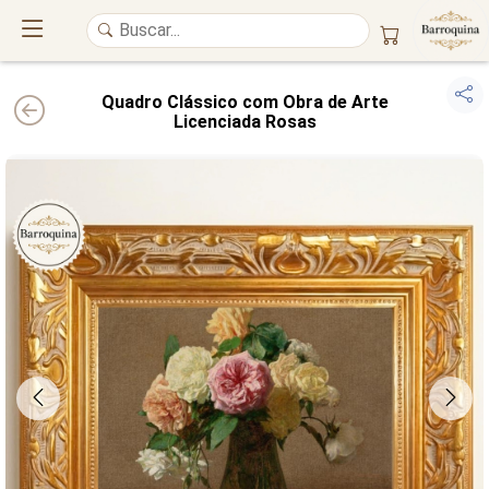
Quadro Clássico com Obra de Arte
Licenciada Rosas
UM ATELIÊ 100% FINE ART
Trazemos a imponência das
maiores obras de arte do mundo
para o
alto padrão da sua casa. Nosso acervo reúne a genialidade de
grandes
pintores renomados
, resgatando
artes reais
e o requinte inconfundível
das obras do
século XIX
. Produção artesanal em
Canvas 100% Algodão
,
molduras em
Madeira Maciça
e impressão com
Pigmentação Mineral
.
QUALIDADE DE MUSEU
GARANTIA ETERNA