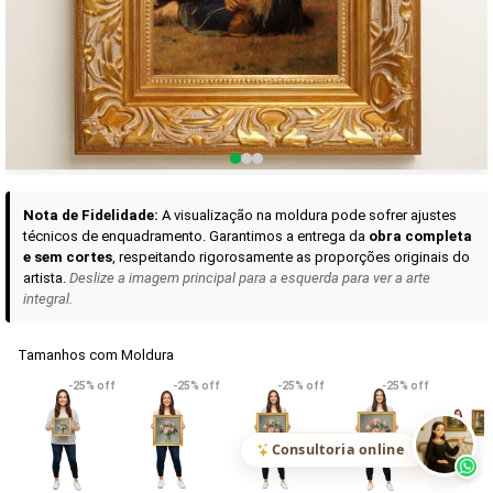
Curadoria das Campanhas
A seleção de obras-primas apresentadas em nossos vídeos nas redes
sociais, reunidas aqui para sua apreciação.
Nota de Fidelidade:
A visualização na moldura pode sofrer ajustes
técnicos de enquadramento. Garantimos a entrega da
obra completa
e sem cortes
, respeitando rigorosamente as proporções originais do
artista.
Deslize a imagem principal para a esquerda para ver a arte
integral.
Tamanhos com Moldura
VER DETALHES
VER DETALHES
VER DETALHE
-25% off
-25% off
-25% off
-25% off
Madona de Loreto
Narciso- caravaggio
Maria Antoniet
uma Rosa
R$ 538,42
R$ 365,92
R$ 365,92
(Pix)
(Pix)
(P
Consultoria online