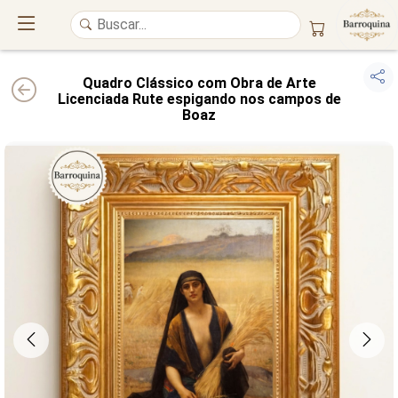
Quadro Clássico com Obra de Arte
Licenciada Rute espigando nos campos de
Boaz
UM ATELIÊ 100% FINE ART
Trazemos a imponência das
maiores obras de arte do mundo
para o
alto padrão da sua casa. Nosso acervo reúne a genialidade de
grandes
pintores renomados
, resgatando
artes reais
e o requinte inconfundível
das obras do
século XIX
. Produção artesanal em
Canvas 100% Algodão
,
molduras em
Madeira Maciça
e impressão com
Pigmentação Mineral
.
QUALIDADE DE MUSEU
GARANTIA ETERNA