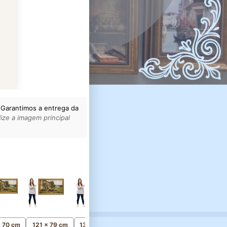
 Garantimos a entrega da
ize a imagem principal
156 x 101 cm
Monumental
x 70 cm
121 x 79 cm
136 x 89 cm