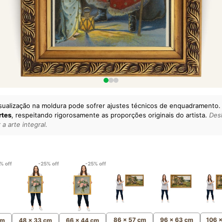
sualização na moldura pode sofrer ajustes técnicos de enquadramento.
rtes
, respeitando rigorosamente as proporções originais do artista.
Desl
a arte integral.
lto padrão da sua casa.
esgatando
artes reais
e o
m
Canvas 100% Algodão
,
% off
-25% off
-25% off
86 x 57 cm
96 x 63 cm
106 
cm
48 x 33 cm
66 x 44 cm