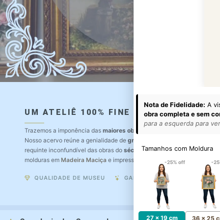
Nota de Fidelidade:
A vi
UM ATELIÊ 100% FINE ART
obra completa e sem co
para a esquerda para ver 
Trazemos a imponência das
maiores obras de arte do mundo
para o a
Nosso acervo reúne a genialidade de
grandes pintores renomados
, r
Tamanhos com Moldura
requinte inconfundível das obras do
século XIX
. Produção artesanal e
molduras em
Madeira Maciça
e impressão com
Pigmentação Mineral
.
-25% off
-25
QUALIDADE DE MUSEU
GARANTIA ETERNA
27 x 19 cm
36 x 25 