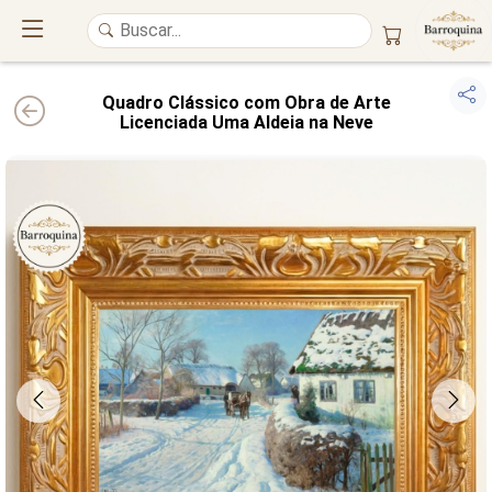
Quadro Clássico com Obra de Arte
Licenciada Uma Aldeia na Neve
UM ATELIÊ 100% FINE ART
Trazemos a imponência das
maiores obras de arte do mundo
para o
alto padrão da sua casa. Nosso acervo reúne a genialidade de
grandes
pintores renomados
, resgatando
artes reais
e o requinte inconfundível
das obras do
século XIX
. Produção artesanal em
Canvas 100% Algodão
,
molduras em
Madeira Maciça
e impressão com
Pigmentação Mineral
.
QUALIDADE DE MUSEU
GARANTIA ETERNA