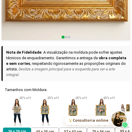
Curadoria das Campanhas
A seleção de obras-primas apresentadas em nossos vídeos nas redes
sociais, reunidas aqui para sua apreciação.
Nota de Fidelidade:
A visualização na moldura pode sofrer ajustes
técnicos de enquadramento. Garantimos a entrega da
obra completa
e sem cortes
, respeitando rigorosamente as proporções originais do
artista.
Deslize a imagem principal para a esquerda para ver a arte
integral.
Tamanhos com Moldura
VER DETALHES
VER DETALHES
VER DETALHE
-25% off
-25% off
-25% off
-25% off
Madona de Loreto
Narciso- caravaggio
Maria Antoniet
uma Rosa
R$ 538,42
R$ 365,92
R$ 365,92
(Pix)
(Pix)
(P
Consultoria online
36 x 29 cm
95 x 6
45 x 35 cm
57 x 43 cm
75 x 56 cm