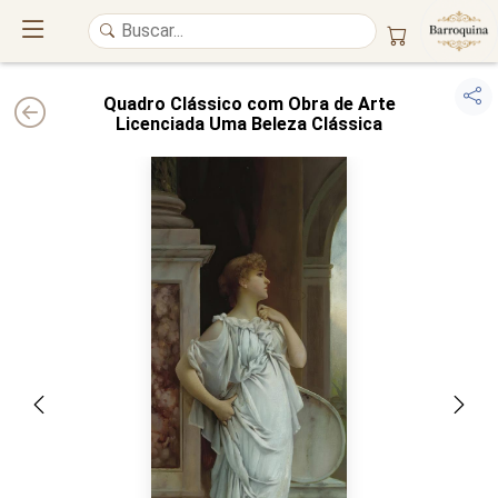
Quadro Clássico com Obra de Arte
Licenciada Uma Beleza Clássica
UM ATELIÊ 100% FINE ART
Trazemos a imponência das
maiores obras de arte do mundo
para o
alto padrão da sua casa. Nosso acervo reúne a genialidade de
grandes
pintores renomados
, resgatando
artes reais
e o requinte inconfundível
das obras do
século XIX
. Produção artesanal em
Canvas 100% Algodão
,
molduras em
Madeira Maciça
e impressão com
Pigmentação Mineral
.
QUALIDADE DE MUSEU
GARANTIA ETERNA