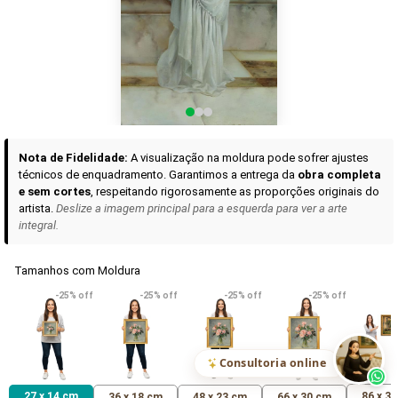
Curadoria das Campanhas
A seleção de obras-primas apresentadas em nossos vídeos nas redes
sociais, reunidas aqui para sua apreciação.
Nota de Fidelidade:
A visualização na moldura pode sofrer ajustes
técnicos de enquadramento. Garantimos a entrega da
obra completa
e sem cortes
, respeitando rigorosamente as proporções originais do
artista.
Deslize a imagem principal para a esquerda para ver a arte
integral.
Tamanhos com Moldura
VER DETALHES
VER DETALHES
VER DETALHE
-25% off
-25% off
-25% off
-25% off
Madona de Loreto
Narciso- caravaggio
Maria Antoniet
uma Rosa
R$ 538,42
R$ 365,92
R$ 365,92
(Pix)
(Pix)
(P
Consultoria online
27 x 14 cm
86 x 3
36 x 18 cm
48 x 23 cm
66 x 30 cm