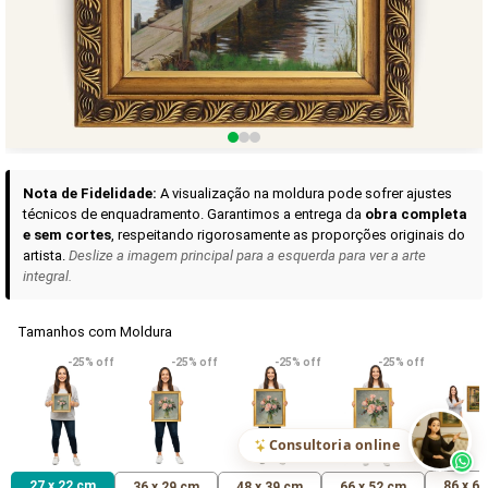
Curadoria das Campanhas
A seleção de obras-primas apresentadas em nossos vídeos nas redes
sociais, reunidas aqui para sua apreciação.
Nota de Fidelidade:
A visualização na moldura pode sofrer ajustes
técnicos de enquadramento. Garantimos a entrega da
obra completa
e sem cortes
, respeitando rigorosamente as proporções originais do
artista.
Deslize a imagem principal para a esquerda para ver a arte
integral.
Tamanhos com Moldura
VER DETALHES
VER DETALHES
VER DETALHE
-25% off
-25% off
-25% off
-25% off
Madona de Loreto
Narciso- caravaggio
Maria Antoniet
uma Rosa
R$ 538,42
R$ 365,92
R$ 365,92
(Pix)
(Pix)
(P
Consultoria online
27 x 22 cm
86 x 6
36 x 29 cm
48 x 39 cm
66 x 52 cm