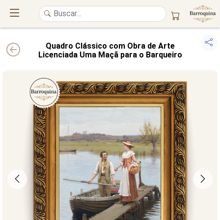
Quadro Clássico com Obra de Arte
Licenciada Uma Maçã para o Barqueiro
UM ATELIÊ 100% FINE ART
Trazemos a imponência das
maiores obras de arte do mundo
para o
alto padrão da sua casa. Nosso acervo reúne a genialidade de
grandes
pintores renomados
, resgatando
artes reais
e o requinte inconfundível
das obras do
século XIX
. Produção artesanal em
Canvas 100% Algodão
,
molduras em
Madeira Maciça
e impressão com
Pigmentação Mineral
.
QUALIDADE DE MUSEU
GARANTIA ETERNA