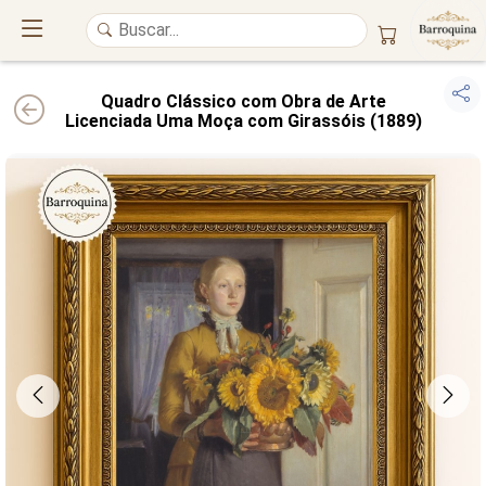
Quadro Clássico com Obra de Arte
Licenciada Uma Moça com Girassóis (1889)
UM ATELIÊ 100% FINE ART
Trazemos a imponência das
maiores obras de arte do mundo
para o
alto padrão da sua casa. Nosso acervo reúne a genialidade de
grandes
pintores renomados
, resgatando
artes reais
e o requinte inconfundível
das obras do
século XIX
. Produção artesanal em
Canvas 100% Algodão
,
molduras em
Madeira Maciça
e impressão com
Pigmentação Mineral
.
QUALIDADE DE MUSEU
GARANTIA ETERNA