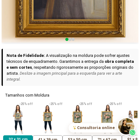
Curadoria das Campanhas
A seleção de obras-primas apresentadas em nossos vídeos nas redes
sociais, reunidas aqui para sua apreciação.
Nota de Fidelidade:
A visualização na moldura pode sofrer ajustes
técnicos de enquadramento. Garantimos a entrega da
obra completa
e sem cortes
, respeitando rigorosamente as proporções originais do
artista.
Deslize a imagem principal para a esquerda para ver a arte
integral.
Tamanhos com Moldura
VER DETALHES
VER DETALHES
VER DETALHE
-25% off
-25% off
-25% off
-25% off
Madona de Loreto
Narciso- caravaggio
Maria Antoniet
uma Rosa
R$ 538,42
R$ 365,92
R$ 365,92
(Pix)
(Pix)
(P
Consultoria online
32 x 31 cm
91 x 8
41 x 39 cm
53 x 50 cm
71 x 67 cm