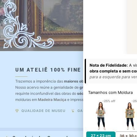
Nota de Fidelidade:
A vi
UM ATELIÊ 100% FINE ART
obra completa e sem co
para a esquerda para ver 
Trazemos a imponência das
maiores obras de arte do mundo
para o a
Nosso acervo reúne a genialidade de
grandes pintores renomados
, r
Tamanhos com Moldura
requinte inconfundível das obras do
século XIX
. Produção artesanal e
molduras em
Madeira Maciça
e impressão com
Pigmentação Mineral
.
-25% off
-25
QUALIDADE DE MUSEU
GARANTIA ETERNA
27 x 23 cm
36 x 30 