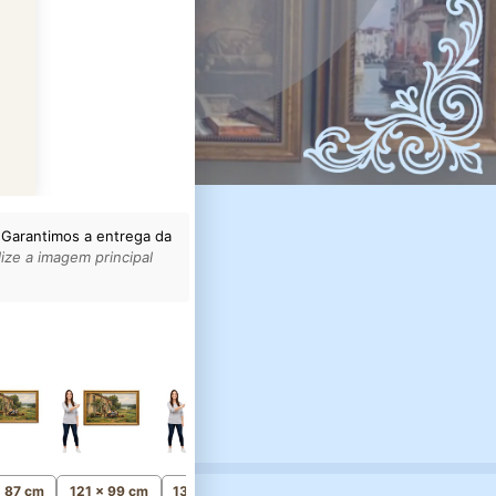
 Garantimos a entrega da
ize a imagem principal
156 x 127 cm
Monumental
x 87 cm
121 x 99 cm
136 x 111 cm