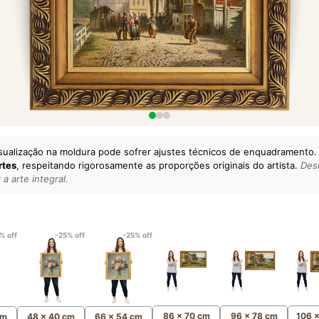
sualização na moldura pode sofrer ajustes técnicos de enquadramento.
rtes
, respeitando rigorosamente as proporções originais do artista.
Desl
a arte integral.
lto padrão da sua casa.
esgatando
artes reais
e o
m
Canvas 100% Algodão
,
% off
-25% off
-25% off
86 x 70 cm
96 x 78 cm
106 
cm
48 x 40 cm
66 x 54 cm