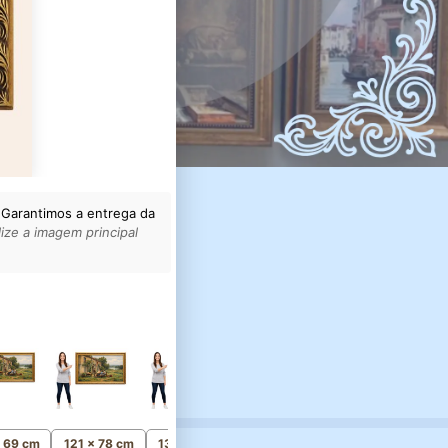
 Garantimos a entrega da
ize a imagem principal
156 x 100 cm
Monumental
x 69 cm
121 x 78 cm
136 x 87 cm