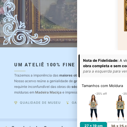
Nota de Fidelidade:
A vi
UM ATELIÊ 100% FINE ART
obra completa e sem co
para a esquerda para ver 
Trazemos a imponência das
maiores obras de arte do mundo
para o a
Nosso acervo reúne a genialidade de
grandes pintores renomados
, r
Tamanhos com Moldura
requinte inconfundível das obras do
século XIX
. Produção artesanal e
molduras em
Madeira Maciça
e impressão com
Pigmentação Mineral
.
-25% off
-25
QUALIDADE DE MUSEU
GARANTIA ETERNA
27 x 19 cm
36 x 25 