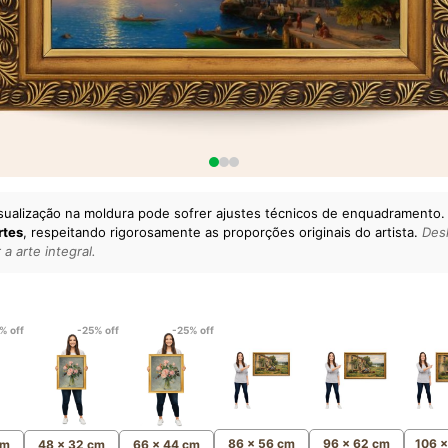
sualização na moldura pode sofrer ajustes técnicos de enquadramento.
rtes
, respeitando rigorosamente as proporções originais do artista.
Desl
a arte integral.
lto padrão da sua casa.
esgatando
artes reais
e o
m
Canvas 100% Algodão
,
% off
-25% off
-25% off
86 x 56 cm
96 x 62 cm
106 
cm
48 x 32 cm
66 x 44 cm