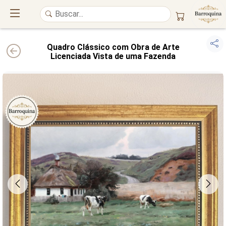
Quadro Clássico com Obra de Arte
Licenciada Vista de uma Fazenda
UM ATELIÊ 100% FINE ART
Trazemos a imponência das
maiores obras de arte do mundo
para o
alto padrão da sua casa. Nosso acervo reúne a genialidade de
grandes
pintores renomados
, resgatando
artes reais
e o requinte inconfundível
das obras do
século XIX
. Produção artesanal em
Canvas 100% Algodão
,
molduras em
Madeira Maciça
e impressão com
Pigmentação Mineral
.
QUALIDADE DE MUSEU
GARANTIA ETERNA