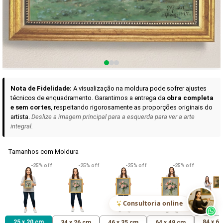
Curadoria das Campanhas
A seleção de obras-primas apresentadas em nossos vídeos nas redes
sociais, reunidas aqui para sua apreciação.
Nota de Fidelidade:
A visualização na moldura pode sofrer ajustes
técnicos de enquadramento. Garantimos a entrega da
obra completa
e sem cortes
, respeitando rigorosamente as proporções originais do
artista.
Deslize a imagem principal para a esquerda para ver a arte
integral.
Tamanhos com Moldura
VER DETALHES
VER DETALHES
VER DETALHE
-25% off
-25% off
-25% off
-25% off
Madona de Loreto
Narciso- caravaggio
Maria Antoniet
uma Rosa
R$ 538,42
R$ 365,92
R$ 365,92
(Pix)
(Pix)
(P
Consultoria online
25 x 20 cm
84 x 6
34 x 26 cm
46 x 35 cm
64 x 49 cm