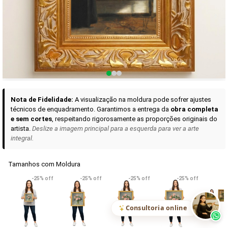
Curadoria das Campanhas
A seleção de obras-primas apresentadas em nossos vídeos nas redes
sociais, reunidas aqui para sua apreciação.
Nota de Fidelidade:
A visualização na moldura pode sofrer ajustes
técnicos de enquadramento. Garantimos a entrega da
obra completa
e sem cortes
, respeitando rigorosamente as proporções originais do
artista.
Deslize a imagem principal para a esquerda para ver a arte
integral.
Tamanhos com Moldura
VER DETALHES
VER DETALHES
VER DETALHE
-25% off
-25% off
-25% off
-25% off
Madona de Loreto
Narciso- caravaggio
Maria Antoniet
uma Rosa
R$ 538,42
R$ 365,92
R$ 365,92
(Pix)
(Pix)
(P
Consultoria online