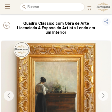
Quadro Clássico com Obra de Arte
Licenciada A Esposa do Artista Lendo em
um Interior
UM ATELIÊ 100% FINE ART
Trazemos a imponência das
maiores obras de arte do mundo
para o
alto padrão da sua casa. Nosso acervo reúne a genialidade de
grandes
pintores renomados
, resgatando
artes reais
e o requinte inconfundível
das obras do
século XIX
. Produção artesanal em
Canvas 100% Algodão
,
molduras em
Madeira Maciça
e impressão com
Pigmentação Mineral
.
QUALIDADE DE MUSEU
GARANTIA ETERNA