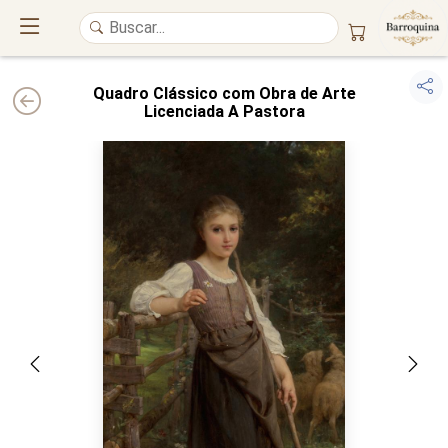
Quadro Clássico com Obra de Arte
Licenciada A Pastora
UM ATELIÊ 100% FINE ART
Trazemos a imponência das
maiores obras de arte do mundo
para o
alto padrão da sua casa. Nosso acervo reúne a genialidade de
grandes
pintores renomados
, resgatando
artes reais
e o requinte inconfundível
das obras do
século XIX
. Produção artesanal em
Canvas 100% Algodão
,
molduras em
Madeira Maciça
e impressão com
Pigmentação Mineral
.
QUALIDADE DE MUSEU
GARANTIA ETERNA