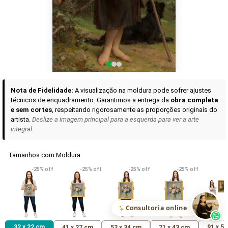
Curadoria das Campanhas
A seleção de obras-primas apresentadas em nossos vídeos nas redes
sociais, reunidas aqui para sua apreciação.
Nota de Fidelidade:
A visualização na moldura pode sofrer ajustes
técnicos de enquadramento. Garantimos a entrega da
obra completa
e sem cortes
, respeitando rigorosamente as proporções originais do
artista.
Deslize a imagem principal para a esquerda para ver a arte
integral.
Tamanhos com Moldura
VER DETALHES
VER DETALHES
VER DETALHE
-25% off
-25% off
-25% off
-25% off
Madona de Loreto
Narciso- caravaggio
Maria Antoniet
uma Rosa
R$ 538,42
R$ 365,92
R$ 365,92
(Pix)
(Pix)
(P
Consultoria online
32 x 22 cm
91 x 5
41 x 27 cm
53 x 34 cm
71 x 43 cm