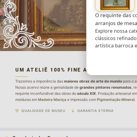
O requinte das c
arranjos de mesa
Explore nossa ca
clássicos refinad
artística barroca e
UM ATELIÊ 100% FINE ART
Trazemos a imponência das
maiores obras de arte do mundo
para o a
Nosso acervo reúne a genialidade de
grandes pintores renomados
, r
requinte inconfundível das obras do
século XIX
. Produção artesanal e
molduras em
Madeira Maciça
e impressão com
Pigmentação Mineral
.
QUALIDADE DE MUSEU
GARANTIA ETERNA