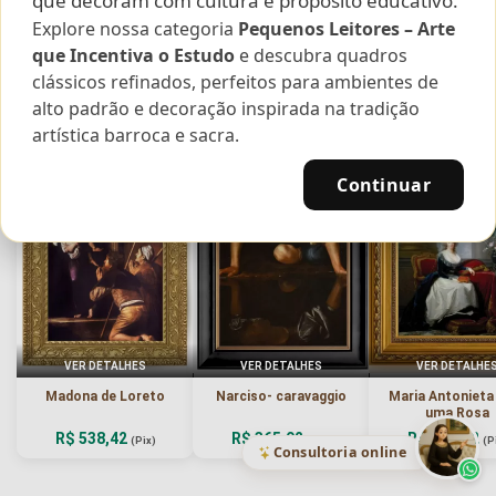
que decoram com cultura e propósito educativo.
Explore nossa categoria
Pequenos Leitores – Arte
que Incentiva o Estudo
e descubra quadros
Curadoria das Campanhas
clássicos refinados, perfeitos para ambientes de
A seleção de obras-primas apresentadas em nossos vídeos nas redes
alto padrão e decoração inspirada na tradição
sociais, reunidas aqui para sua apreciação.
artística barroca e sacra.
Continuar
VER DETALHES
VER DETALHES
VER DETALHE
Madona de Loreto
Narciso- caravaggio
Maria Antoniet
uma Rosa
R$ 538,42
R$ 365,92
R$ 365,92
(Pix)
(Pix)
(P
Consultoria online