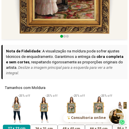
Curadoria das Campanhas
A seleção de obras-primas apresentadas em nossos vídeos nas redes
sociais, reunidas aqui para sua apreciação.
Nota de Fidelidade:
A visualização na moldura pode sofrer ajustes
técnicos de enquadramento. Garantimos a entrega da
obra completa
e sem cortes
, respeitando rigorosamente as proporções originais do
artista.
Deslize a imagem principal para a esquerda para ver a arte
integral.
Tamanhos com Moldura
VER DETALHES
VER DETALHES
VER DETALHE
-25% off
-25% off
-25% off
-25% off
Madona de Loreto
Narciso- caravaggio
Maria Antoniet
uma Rosa
R$ 538,42
R$ 365,92
R$ 365,92
(Pix)
(Pix)
(P
Consultoria online
27 x 23 cm
86 x 7
36 x 31 cm
48 x 40 cm
66 x 55 cm