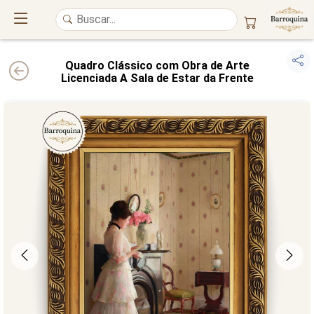
Quadro Clássico com Obra de Arte
Licenciada A Sala de Estar da Frente
UM ATELIÊ 100% FINE ART
Trazemos a imponência das
maiores obras de arte do mundo
para o
alto padrão da sua casa. Nosso acervo reúne a genialidade de
grandes
pintores renomados
, resgatando
artes reais
e o requinte inconfundível
das obras do
século XIX
. Produção artesanal em
Canvas 100% Algodão
,
molduras em
Madeira Maciça
e impressão com
Pigmentação Mineral
.
QUALIDADE DE MUSEU
GARANTIA ETERNA