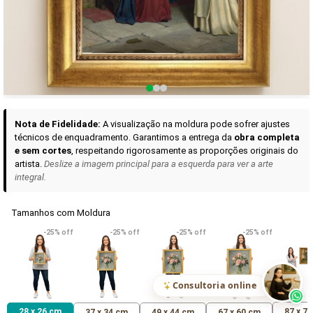
Curadoria das Campanhas
A seleção de obras-primas apresentadas em nossos vídeos nas redes
sociais, reunidas aqui para sua apreciação.
Nota de Fidelidade:
A visualização na moldura pode sofrer ajustes
técnicos de enquadramento. Garantimos a entrega da
obra completa
e sem cortes
, respeitando rigorosamente as proporções originais do
artista.
Deslize a imagem principal para a esquerda para ver a arte
integral.
Tamanhos com Moldura
VER DETALHES
VER DETALHES
VER DETALHE
-25% off
-25% off
-25% off
-25% off
Madona de Loreto
Narciso- caravaggio
Maria Antoniet
uma Rosa
R$ 538,42
R$ 365,92
R$ 365,92
(Pix)
(Pix)
(P
Consultoria online
28 x 26 cm
87 x 7
37 x 34 cm
49 x 44 cm
67 x 60 cm