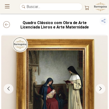
Quadro Clássico com Obra de Arte
Licenciada Livros e Arte Maternidade
UM ATELIÊ 100% FINE ART
Trazemos a imponência das
maiores obras de arte do mundo
para o
alto padrão da sua casa. Nosso acervo reúne a genialidade de
grandes
pintores renomados
, resgatando
artes reais
e o requinte inconfundível
das obras do
século XIX
. Produção artesanal em
Canvas 100% Algodão
,
molduras em
Madeira Maciça
e impressão com
Pigmentação Mineral
.
QUALIDADE DE MUSEU
GARANTIA ETERNA