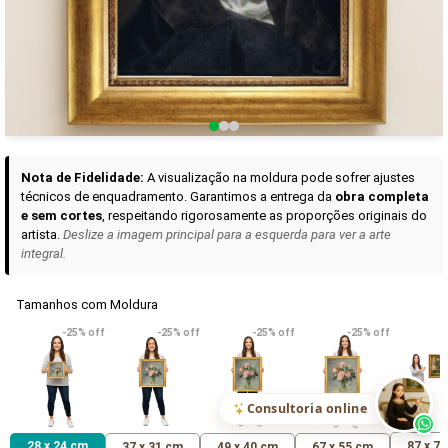
Curadoria das Campanhas
A seleção de obras-primas apresentadas em nossos vídeos nas redes
sociais, reunidas aqui para sua apreciação.
Nota de Fidelidade:
A visualização na moldura pode sofrer ajustes
técnicos de enquadramento. Garantimos a entrega da
obra completa
e sem cortes
, respeitando rigorosamente as proporções originais do
artista.
Deslize a imagem principal para a esquerda para ver a arte
integral.
Tamanhos com Moldura
VER DETALHES
VER DETALHES
VER DETALHE
-25% off
-25% off
-25% off
-25% off
Madona de Loreto
Narciso- caravaggio
Maria Antoniet
uma Rosa
R$ 538,42
R$ 365,92
R$ 365,92
(Pix)
(Pix)
(P
Consultoria online
28 x 24 cm
87 x 7
37 x 31 cm
49 x 40 cm
67 x 55 cm