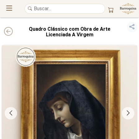
Quadro Clássico com Obra de Arte
Licenciada A Virgem
UM ATELIÊ 100% FINE ART
Trazemos a imponência das
maiores obras de arte do mundo
para o
alto padrão da sua casa. Nosso acervo reúne a genialidade de
grandes
pintores renomados
, resgatando
artes reais
e o requinte inconfundível
das obras do
século XIX
. Produção artesanal em
Canvas 100% Algodão
,
molduras em
Madeira Maciça
e impressão com
Pigmentação Mineral
.
QUALIDADE DE MUSEU
GARANTIA ETERNA