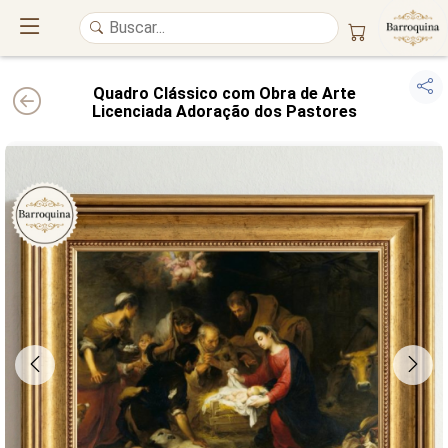
Quadro Clássico com Obra de Arte
Licenciada Adoração dos Pastores
UM ATELIÊ 100% FINE ART
Trazemos a imponência das
maiores obras de arte do mundo
para o
alto padrão da sua casa. Nosso acervo reúne a genialidade de
grandes
pintores renomados
, resgatando
artes reais
e o requinte inconfundível
das obras do
século XIX
. Produção artesanal em
Canvas 100% Algodão
,
molduras em
Madeira Maciça
e impressão com
Pigmentação Mineral
.
QUALIDADE DE MUSEU
GARANTIA ETERNA