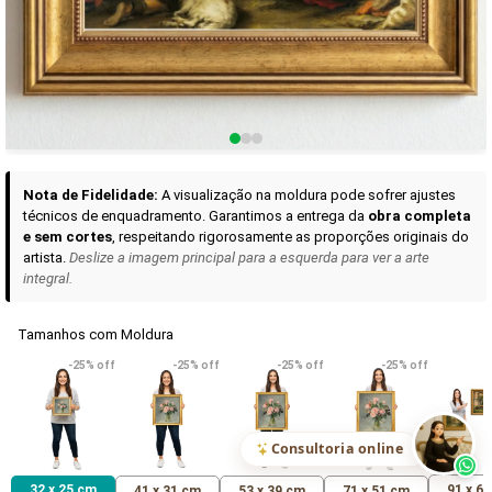
Curadoria das Campanhas
A seleção de obras-primas apresentadas em nossos vídeos nas redes
sociais, reunidas aqui para sua apreciação.
Nota de Fidelidade:
A visualização na moldura pode sofrer ajustes
técnicos de enquadramento. Garantimos a entrega da
obra completa
e sem cortes
, respeitando rigorosamente as proporções originais do
artista.
Deslize a imagem principal para a esquerda para ver a arte
integral.
Tamanhos com Moldura
VER DETALHES
VER DETALHES
VER DETALHE
-25% off
-25% off
-25% off
-25% off
Madona de Loreto
Narciso- caravaggio
Maria Antoniet
uma Rosa
R$ 538,42
R$ 365,92
R$ 365,92
(Pix)
(Pix)
(P
Consultoria online
32 x 25 cm
91 x 6
41 x 31 cm
53 x 39 cm
71 x 51 cm