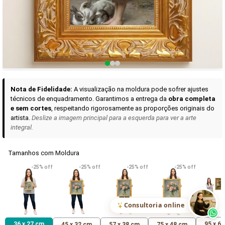
Curadoria das Campanhas
A seleção de obras-primas apresentadas em nossos vídeos nas redes
sociais, reunidas aqui para sua apreciação.
Nota de Fidelidade:
A visualização na moldura pode sofrer ajustes
técnicos de enquadramento. Garantimos a entrega da
obra completa
e sem cortes
, respeitando rigorosamente as proporções originais do
artista.
Deslize a imagem principal para a esquerda para ver a arte
integral.
Tamanhos com Moldura
VER DETALHES
VER DETALHES
VER DETALHE
-25% off
-25% off
-25% off
-25% off
Madona de Loreto
Narciso- caravaggio
Maria Antoniet
uma Rosa
R$ 538,42
R$ 365,92
R$ 365,92
(Pix)
(Pix)
(P
Consultoria online
36 x 27 cm
95 x 6
45 x 32 cm
57 x 38 cm
75 x 48 cm