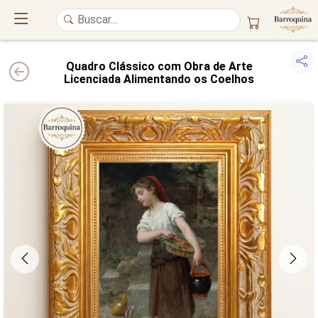
Quadro Clássico com Obra de Arte
Licenciada Alimentando os Coelhos
UM ATELIÊ 100% FINE ART
Trazemos a imponência das
maiores obras de arte do mundo
para o
alto padrão da sua casa. Nosso acervo reúne a genialidade de
grandes
pintores renomados
, resgatando
artes reais
e o requinte inconfundível
das obras do
século XIX
. Produção artesanal em
Canvas 100% Algodão
,
molduras em
Madeira Maciça
e impressão com
Pigmentação Mineral
.
QUALIDADE DE MUSEU
GARANTIA ETERNA