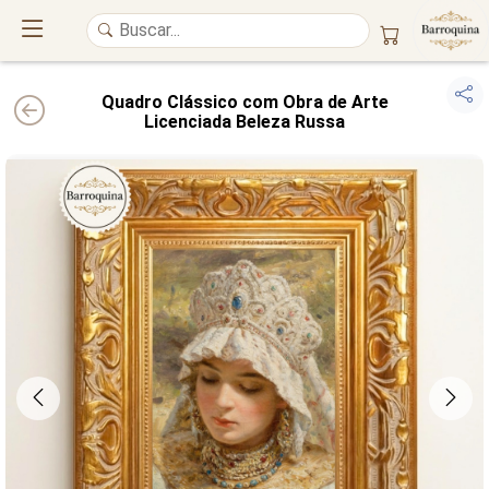
Quadro Clássico com Obra de Arte
Licenciada Beleza Russa
UM ATELIÊ 100% FINE ART
Trazemos a imponência das
maiores obras de arte do mundo
para o
alto padrão da sua casa. Nosso acervo reúne a genialidade de
grandes
pintores renomados
, resgatando
artes reais
e o requinte inconfundível
das obras do
século XIX
. Produção artesanal em
Canvas 100% Algodão
,
molduras em
Madeira Maciça
e impressão com
Pigmentação Mineral
.
QUALIDADE DE MUSEU
GARANTIA ETERNA