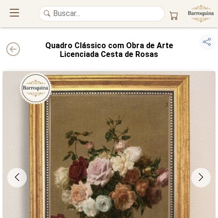
Quadro Clássico com Obra de Arte
Licenciada Cesta de Rosas
UM ATELIÊ 100% FINE ART
Trazemos a imponência das
maiores obras de arte do mundo
para o
alto padrão da sua casa. Nosso acervo reúne a genialidade de
grandes
pintores renomados
, resgatando
artes reais
e o requinte inconfundível
das obras do
século XIX
. Produção artesanal em
Canvas 100% Algodão
,
molduras em
Madeira Maciça
e impressão com
Pigmentação Mineral
.
QUALIDADE DE MUSEU
GARANTIA ETERNA