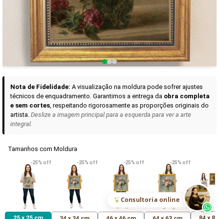
Curadoria das Campanhas
A seleção de obras-primas apresentadas em nossos vídeos nas redes
sociais, reunidas aqui para sua apreciação.
Nota de Fidelidade:
A visualização na moldura pode sofrer ajustes
técnicos de enquadramento. Garantimos a entrega da
obra completa
e sem cortes
, respeitando rigorosamente as proporções originais do
artista.
Deslize a imagem principal para a esquerda para ver a arte
integral.
Tamanhos com Moldura
VER DETALHES
VER DETALHES
VER DETALHE
-25% off
-25% off
-25% off
-25% off
Madona de Loreto
Narciso- caravaggio
Maria Antoniet
uma Rosa
R$ 538,42
R$ 365,92
R$ 365,92
(Pix)
(Pix)
(P
Consultoria online
25 x 25 cm
84 x 8
34 x 34 cm
46 x 46 cm
64 x 63 cm