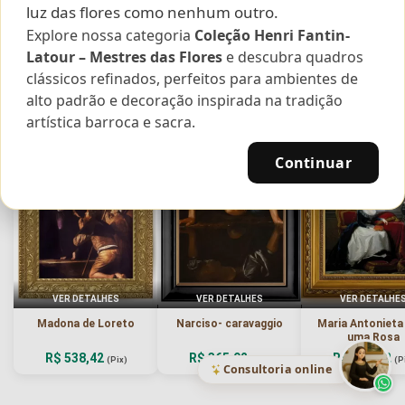
luz das flores como nenhum outro.
Explore nossa categoria
Coleção Henri Fantin-
Curadoria das Campanhas
Latour – Mestres das Flores
e descubra quadros
A seleção de obras-primas apresentadas em nossos vídeos nas redes
clássicos refinados, perfeitos para ambientes de
sociais, reunidas aqui para sua apreciação.
alto padrão e decoração inspirada na tradição
artística barroca e sacra.
Continuar
VER DETALHES
VER DETALHES
VER DETALHE
Madona de Loreto
Narciso- caravaggio
Maria Antoniet
uma Rosa
R$ 538,42
R$ 365,92
R$ 365,92
(Pix)
(Pix)
(P
Consultoria online