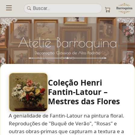
Coleção Henri
UM ATELIÊ 100% FINE ART
Fantin-Latour –
Trazemos a imponência das
maiores obras de arte do mundo
para o
Mestres das Flores
alto padrão da sua casa. Nosso acervo reúne a genialidade de
grandes
pintores renomados
, resgatando
artes reais
e o requinte inconfundível
das obras do
século XIX
. Produção artesanal em
Canvas 100% Algodão
,
A genialidade de Fantin-Latour na pintura floral.
molduras em
Madeira Maciça
e impressão com
Pigmentação Mineral
.
Reproduções de "Buquê de Verão", "Rosas" e
outras obras-primas que capturam a textura e a
QUALIDADE DE MUSEU
GARANTIA ETERNA