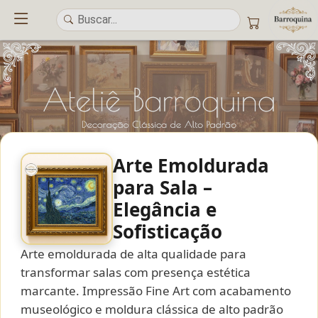
Arte Emoldurada
para Sala –
UM ATELIÊ 100% FINE ART
Elegância e
Sofisticação
Trazemos a imponência das
maiores obras de arte do mundo
para o
alto padrão da sua casa. Nosso acervo reúne a genialidade de
grandes
Arte emoldurada de alta qualidade para
pintores renomados
, resgatando
artes reais
e o requinte inconfundível
das obras do
século XIX
. Produção artesanal em
Canvas 100% Algodão
,
transformar salas com presença estética
molduras em
Madeira Maciça
e impressão com
Pigmentação Mineral
.
marcante. Impressão Fine Art com acabamento
museológico e moldura clássica de alto padrão
QUALIDADE DE MUSEU
GARANTIA ETERNA