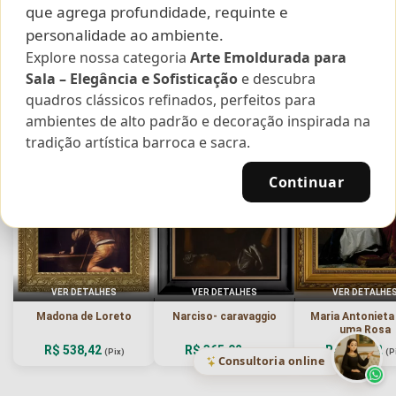
que agrega profundidade, requinte e
personalidade ao ambiente.
Curadoria das Campanhas
Explore nossa categoria
Arte Emoldurada para
A seleção de obras-primas apresentadas em nossos vídeos nas redes
Sala – Elegância e Sofisticação
e descubra
sociais, reunidas aqui para sua apreciação.
quadros clássicos refinados, perfeitos para
ambientes de alto padrão e decoração inspirada na
tradição artística barroca e sacra.
Continuar
VER DETALHES
VER DETALHES
VER DETALHE
Madona de Loreto
Narciso- caravaggio
Maria Antoniet
uma Rosa
R$ 538,42
R$ 365,92
R$ 365,92
(Pix)
(Pix)
(P
Consultoria online