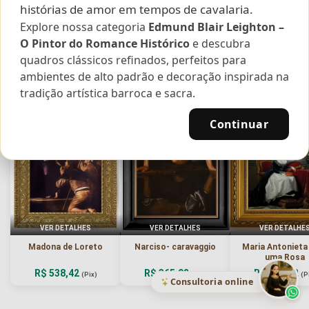
histórias de amor em tempos de cavalaria.
Explore nossa categoria
Edmund Blair Leighton –
Curadoria das Campanhas
O Pintor do Romance Histórico
e descubra
A seleção de obras-primas apresentadas em nossos vídeos nas redes
quadros clássicos refinados, perfeitos para
sociais, reunidas aqui para sua apreciação.
ambientes de alto padrão e decoração inspirada na
tradição artística barroca e sacra.
Continuar
VER DETALHES
VER DETALHES
VER DETALHE
Madona de Loreto
Narciso- caravaggio
Maria Antoniet
uma Rosa
R$ 538,42
R$ 365,92
R$ 365,92
(Pix)
(Pix)
(P
Consultoria online