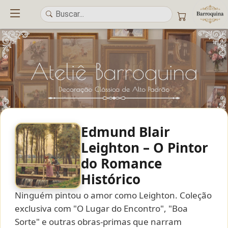
Edmund Blair
UM ATELIÊ 100% FINE ART
Leighton – O Pintor
do Romance
Trazemos a imponência das
maiores obras de arte do mundo
para o
alto padrão da sua casa. Nosso acervo reúne a genialidade de
grandes
Histórico
pintores renomados
, resgatando
artes reais
e o requinte inconfundível
das obras do
século XIX
. Produção artesanal em
Canvas 100% Algodão
,
Ninguém pintou o amor como Leighton. Coleção
molduras em
Madeira Maciça
e impressão com
Pigmentação Mineral
.
exclusiva com "O Lugar do Encontro", "Boa
Sorte" e outras obras-primas que narram
QUALIDADE DE MUSEU
GARANTIA ETERNA