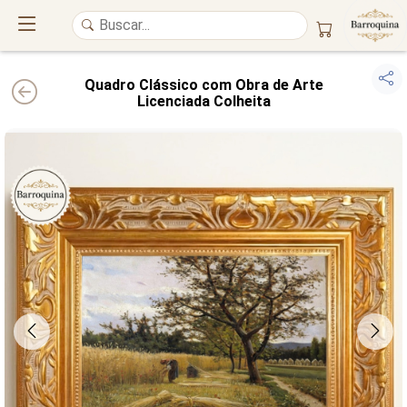
Quadro Clássico com Obra de Arte
Licenciada Colheita
UM ATELIÊ 100% FINE ART
Trazemos a imponência das
maiores obras de arte do mundo
para o
alto padrão da sua casa. Nosso acervo reúne a genialidade de
grandes
pintores renomados
, resgatando
artes reais
e o requinte inconfundível
das obras do
século XIX
. Produção artesanal em
Canvas 100% Algodão
,
molduras em
Madeira Maciça
e impressão com
Pigmentação Mineral
.
QUALIDADE DE MUSEU
GARANTIA ETERNA