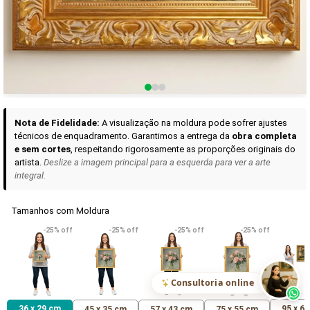
Curadoria das Campanhas
A seleção de obras-primas apresentadas em nossos vídeos nas redes
sociais, reunidas aqui para sua apreciação.
Nota de Fidelidade:
A visualização na moldura pode sofrer ajustes
técnicos de enquadramento. Garantimos a entrega da
obra completa
e sem cortes
, respeitando rigorosamente as proporções originais do
artista.
Deslize a imagem principal para a esquerda para ver a arte
integral.
Tamanhos com Moldura
VER DETALHES
VER DETALHES
VER DETALHE
-25% off
-25% off
-25% off
-25% off
Madona de Loreto
Narciso- caravaggio
Maria Antoniet
uma Rosa
R$ 538,42
R$ 365,92
R$ 365,92
(Pix)
(Pix)
(P
Consultoria online
36 x 29 cm
95 x 6
45 x 35 cm
57 x 43 cm
75 x 55 cm