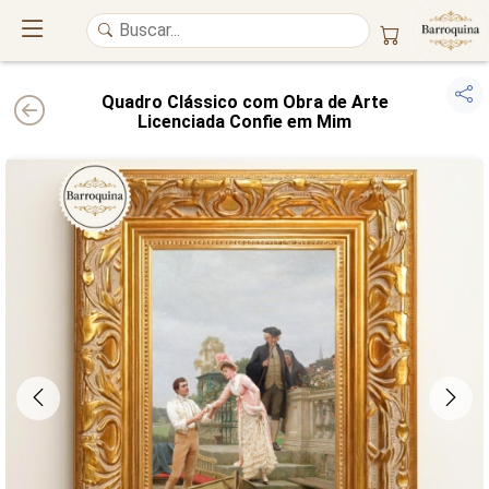
Quadro Clássico com Obra de Arte
Licenciada Confie em Mim
UM ATELIÊ 100% FINE ART
Trazemos a imponência das
maiores obras de arte do mundo
para o
alto padrão da sua casa. Nosso acervo reúne a genialidade de
grandes
pintores renomados
, resgatando
artes reais
e o requinte inconfundível
das obras do
século XIX
. Produção artesanal em
Canvas 100% Algodão
,
molduras em
Madeira Maciça
e impressão com
Pigmentação Mineral
.
QUALIDADE DE MUSEU
GARANTIA ETERNA