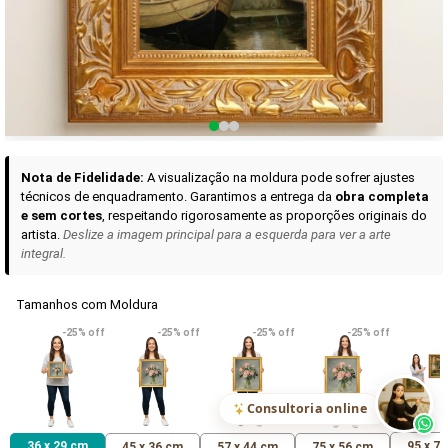
Curadoria das Campanhas
A seleção de obras-primas apresentadas em nossos vídeos nas redes
sociais, reunidas aqui para sua apreciação.
Nota de Fidelidade:
A visualização na moldura pode sofrer ajustes
técnicos de enquadramento. Garantimos a entrega da
obra completa
e sem cortes
, respeitando rigorosamente as proporções originais do
artista.
Deslize a imagem principal para a esquerda para ver a arte
integral.
Tamanhos com Moldura
VER DETALHES
VER DETALHES
VER DETALHE
-25% off
-25% off
-25% off
-25% off
Madona de Loreto
Narciso- caravaggio
Maria Antoniet
uma Rosa
R$ 538,42
R$ 365,92
R$ 365,92
(Pix)
(Pix)
(P
Consultoria online
36 x 29 cm
95 x 7
45 x 36 cm
57 x 44 cm
75 x 56 cm