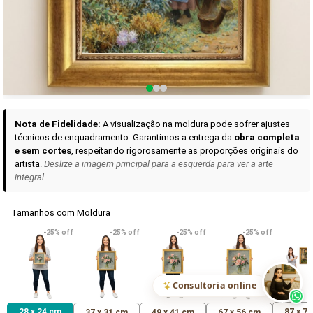
Curadoria das Campanhas
A seleção de obras-primas apresentadas em nossos vídeos nas redes
sociais, reunidas aqui para sua apreciação.
Nota de Fidelidade:
A visualização na moldura pode sofrer ajustes
técnicos de enquadramento. Garantimos a entrega da
obra completa
e sem cortes
, respeitando rigorosamente as proporções originais do
artista.
Deslize a imagem principal para a esquerda para ver a arte
integral.
Tamanhos com Moldura
VER DETALHES
VER DETALHES
VER DETALHE
-25% off
-25% off
-25% off
-25% off
Madona de Loreto
Narciso- caravaggio
Maria Antoniet
uma Rosa
R$ 538,42
R$ 365,92
R$ 365,92
(Pix)
(Pix)
(P
Consultoria online
28 x 24 cm
87 x 7
37 x 31 cm
49 x 41 cm
67 x 56 cm