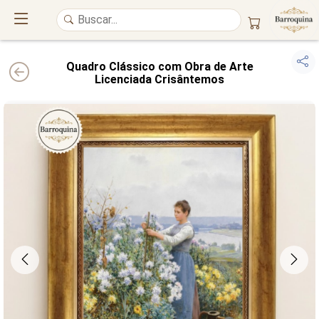
Quadro Clássico com Obra de Arte
Licenciada Crisântemos
UM ATELIÊ 100% FINE ART
Trazemos a imponência das
maiores obras de arte do mundo
para o
alto padrão da sua casa. Nosso acervo reúne a genialidade de
grandes
pintores renomados
, resgatando
artes reais
e o requinte inconfundível
das obras do
século XIX
. Produção artesanal em
Canvas 100% Algodão
,
molduras em
Madeira Maciça
e impressão com
Pigmentação Mineral
.
QUALIDADE DE MUSEU
GARANTIA ETERNA