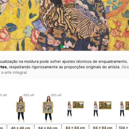
sualização na moldura pode sofrer ajustes técnicos de enquadramento.
rtes
, respeitando rigorosamente as proporções originais do artista.
Desl
a arte integral.
lto padrão da sua casa.
esgatando
artes reais
e o
m
Canvas 100% Algodão
,
% off
-25% off
-25% off
84 x 84 cm
94 x 94 cm
104 x
cm
46 x 46 cm
64 x 64 cm