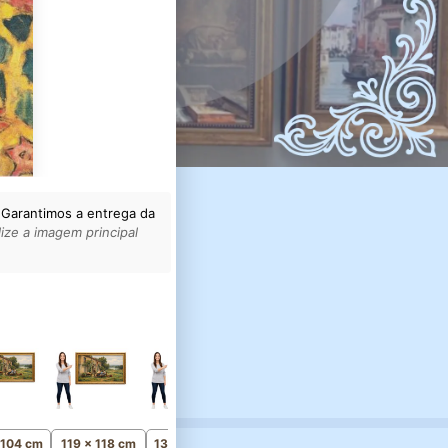
 Garantimos a entrega da
ize a imagem principal
154 x 153 cm
Monumental
 104 cm
119 x 118 cm
134 x 133 cm