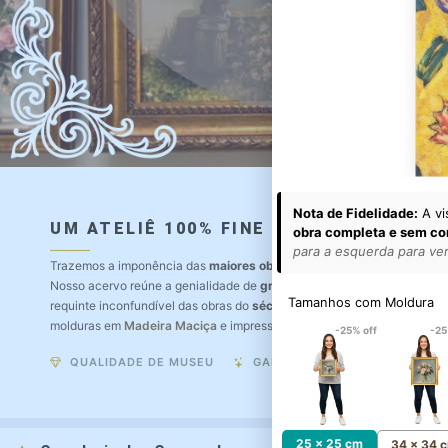
Nota de Fidelidade:
A vi
UM ATELIÊ 100% FINE ART
obra completa e sem co
para a esquerda para ver 
Trazemos a imponência das
maiores obras de arte do mundo
para o a
Nosso acervo reúne a genialidade de
grandes pintores renomados
, r
Tamanhos com Moldura
requinte inconfundível das obras do
século XIX
. Produção artesanal e
molduras em
Madeira Maciça
e impressão com
Pigmentação Mineral
.
-25% off
-25
QUALIDADE DE MUSEU
GARANTIA ETERNA
25 x 25 cm
34 x 34 