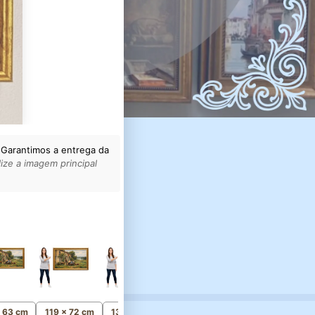
 Garantimos a entrega da
ize a imagem principal
154 x 93 cm
Monumental
x 63 cm
119 x 72 cm
134 x 81 cm