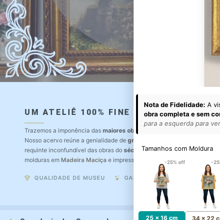
Nota de Fidelidade:
A vi
UM ATELIÊ 100% FINE ART
obra completa e sem co
para a esquerda para ver 
Trazemos a imponência das
maiores obras de arte do mundo
para o a
Nosso acervo reúne a genialidade de
grandes pintores renomados
, r
Tamanhos com Moldura
requinte inconfundível das obras do
século XIX
. Produção artesanal e
molduras em
Madeira Maciça
e impressão com
Pigmentação Mineral
.
-25% off
-25
QUALIDADE DE MUSEU
GARANTIA ETERNA
25 x 16 cm
34 x 22 