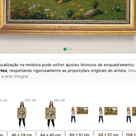
sualização na moldura pode sofrer ajustes técnicos de enquadramento.
rtes
, respeitando rigorosamente as proporções originais do artista.
Desl
a arte integral.
lto padrão da sua casa.
esgatando
artes reais
e o
m
Canvas 100% Algodão
,
% off
-25% off
-25% off
84 x 51 cm
94 x 57 cm
104 
cm
46 x 29 cm
64 x 40 cm