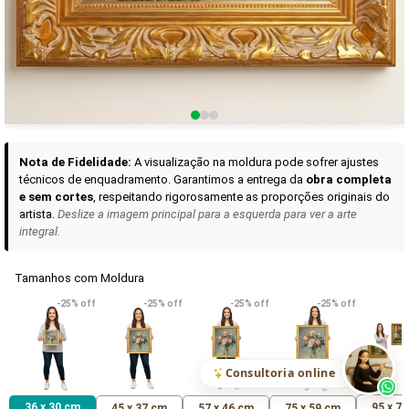
Curadoria das Campanhas
A seleção de obras-primas apresentadas em nossos vídeos nas redes
sociais, reunidas aqui para sua apreciação.
Nota de Fidelidade:
A visualização na moldura pode sofrer ajustes
técnicos de enquadramento. Garantimos a entrega da
obra completa
e sem cortes
, respeitando rigorosamente as proporções originais do
artista.
Deslize a imagem principal para a esquerda para ver a arte
integral.
Tamanhos com Moldura
VER DETALHES
VER DETALHES
VER DETALHE
-25% off
-25% off
-25% off
-25% off
Madona de Loreto
Narciso- caravaggio
Maria Antoniet
uma Rosa
R$ 538,42
R$ 365,92
R$ 365,92
(Pix)
(Pix)
(P
Consultoria online
36 x 30 cm
95 x 7
45 x 37 cm
57 x 46 cm
75 x 59 cm