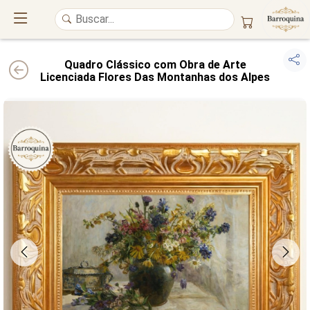
Quadro Clássico com Obra de Arte
Licenciada Flores Das Montanhas dos Alpes
UM ATELIÊ 100% FINE ART
Trazemos a imponência das
maiores obras de arte do mundo
para o
alto padrão da sua casa. Nosso acervo reúne a genialidade de
grandes
pintores renomados
, resgatando
artes reais
e o requinte inconfundível
das obras do
século XIX
. Produção artesanal em
Canvas 100% Algodão
,
molduras em
Madeira Maciça
e impressão com
Pigmentação Mineral
.
QUALIDADE DE MUSEU
GARANTIA ETERNA