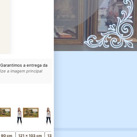
 Garantimos a entrega da
ize a imagem principal
156 x 132 cm
Monumental
x 90 cm
121 x 103 cm
136 x 116 cm