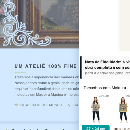
Nota de Fidelidade:
A vi
UM ATELIÊ 100% FINE ART
obra completa e sem co
para a esquerda para ver 
Trazemos a imponência das
maiores obras de arte do mundo
para o a
Nosso acervo reúne a genialidade de
grandes pintores renomados
, r
Tamanhos com Moldura
requinte inconfundível das obras do
século XIX
. Produção artesanal e
molduras em
Madeira Maciça
e impressão com
Pigmentação Mineral
.
-25% off
-25
QUALIDADE DE MUSEU
GARANTIA ETERNA
27 x 24 cm
36 x 31 