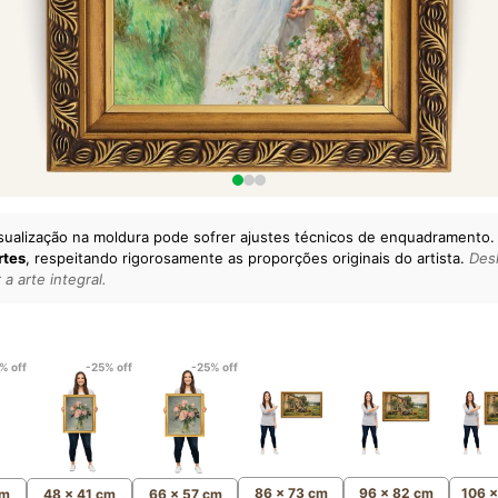
sualização na moldura pode sofrer ajustes técnicos de enquadramento.
rtes
, respeitando rigorosamente as proporções originais do artista.
Desl
a arte integral.
lto padrão da sua casa.
esgatando
artes reais
e o
m
Canvas 100% Algodão
,
% off
-25% off
-25% off
86 x 73 cm
96 x 82 cm
106 
cm
48 x 41 cm
66 x 57 cm