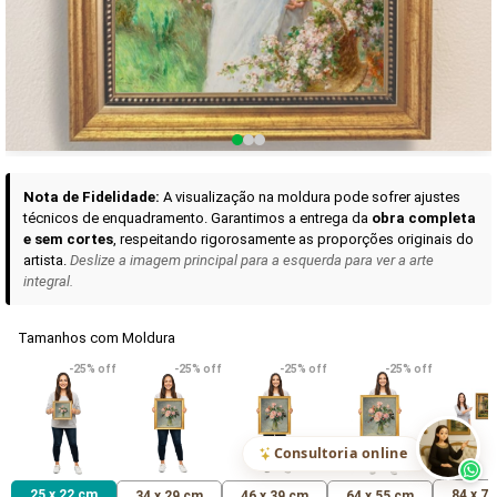
Curadoria das Campanhas
A seleção de obras-primas apresentadas em nossos vídeos nas redes
sociais, reunidas aqui para sua apreciação.
Nota de Fidelidade:
A visualização na moldura pode sofrer ajustes
técnicos de enquadramento. Garantimos a entrega da
obra completa
e sem cortes
, respeitando rigorosamente as proporções originais do
artista.
Deslize a imagem principal para a esquerda para ver a arte
integral.
Tamanhos com Moldura
VER DETALHES
VER DETALHES
VER DETALHE
-25% off
-25% off
-25% off
-25% off
Madona de Loreto
Narciso- caravaggio
Maria Antoniet
uma Rosa
R$ 538,42
R$ 365,92
R$ 365,92
(Pix)
(Pix)
(P
Consultoria online
25 x 22 cm
84 x 7
34 x 29 cm
46 x 39 cm
64 x 55 cm