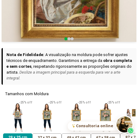
Curadoria das Campanhas
A seleção de obras-primas apresentadas em nossos vídeos nas redes
sociais, reunidas aqui para sua apreciação.
Nota de Fidelidade:
A visualização na moldura pode sofrer ajustes
técnicos de enquadramento. Garantimos a entrega da
obra completa
e sem cortes
, respeitando rigorosamente as proporções originais do
artista.
Deslize a imagem principal para a esquerda para ver a arte
integral.
Tamanhos com Moldura
VER DETALHES
VER DETALHES
VER DETALHE
-25% off
-25% off
-25% off
-25% off
Madona de Loreto
Narciso- caravaggio
Maria Antoniet
uma Rosa
R$ 538,42
R$ 365,92
R$ 365,92
(Pix)
(Pix)
(P
Consultoria online
28 x 25 cm
87 x 7
37 x 32 cm
49 x 42 cm
67 x 58 cm