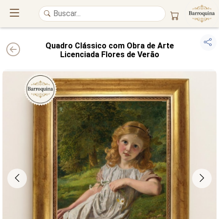
Quadro Clássico com Obra de Arte
Licenciada Flores de Verão
UM ATELIÊ 100% FINE ART
Trazemos a imponência das
maiores obras de arte do mundo
para o
alto padrão da sua casa. Nosso acervo reúne a genialidade de
grandes
pintores renomados
, resgatando
artes reais
e o requinte inconfundível
das obras do
século XIX
. Produção artesanal em
Canvas 100% Algodão
,
molduras em
Madeira Maciça
e impressão com
Pigmentação Mineral
.
QUALIDADE DE MUSEU
GARANTIA ETERNA