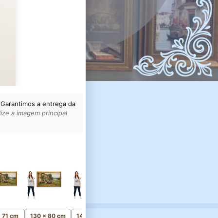
 Garantimos a entrega da
ize a imagem principal
165 x 99 cm
Monumental
x 71 cm
130 x 80 cm
145 x 88 cm