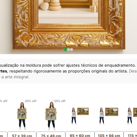
sualização na moldura pode sofrer ajustes técnicos de enquadramento.
rtes
, respeitando rigorosamente as proporções originais do artista.
Desl
a arte integral.
lto padrão da sua casa.
esgatando
artes reais
e o
m
Canvas 100% Algodão
,
% off
-25% off
-25% off
95 x 60 cm
105 x 66 cm
115 
cm
57 x 39 cm
75 x 49 cm