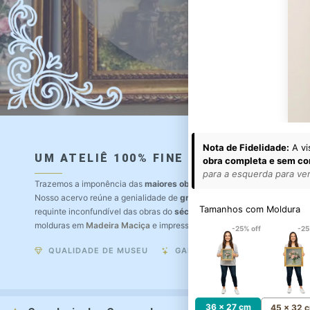
Nota de Fidelidade:
A vi
UM ATELIÊ 100% FINE ART
obra completa e sem co
para a esquerda para ver 
Trazemos a imponência das
maiores obras de arte do mundo
para o a
Nosso acervo reúne a genialidade de
grandes pintores renomados
, r
Tamanhos com Moldura
requinte inconfundível das obras do
século XIX
. Produção artesanal e
molduras em
Madeira Maciça
e impressão com
Pigmentação Mineral
.
-25% off
-25
QUALIDADE DE MUSEU
GARANTIA ETERNA
36 x 27 cm
45 x 32 