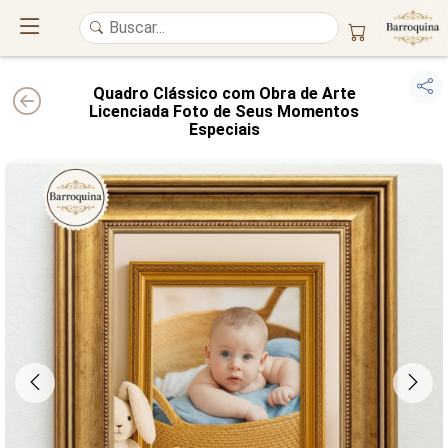
Quadro Clássico com Obra de Arte
Licenciada Foto de Seus Momentos
Especiais
UM ATELIÊ 100% FINE ART
Trazemos a imponência das
maiores obras de arte do mundo
para o
alto padrão da sua casa. Nosso acervo reúne a genialidade de
grandes
pintores renomados
, resgatando
artes reais
e o requinte inconfundível
das obras do
século XIX
. Produção artesanal em
Canvas 100% Algodão
,
molduras em
Madeira Maciça
e impressão com
Pigmentação Mineral
.
QUALIDADE DE MUSEU
GARANTIA ETERNA