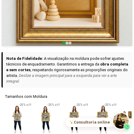
Curadoria das Campanhas
A seleção de obras-primas apresentadas em nossos vídeos nas redes
sociais, reunidas aqui para sua apreciação.
Nota de Fidelidade:
A visualização na moldura pode sofrer ajustes
técnicos de enquadramento. Garantimos a entrega da
obra completa
e sem cortes
, respeitando rigorosamente as proporções originais do
artista.
Deslize a imagem principal para a esquerda para ver a arte
integral.
Tamanhos com Moldura
VER DETALHES
VER DETALHES
VER DETALHE
-25% off
-25% off
-25% off
-25% off
Madona de Loreto
Narciso- caravaggio
Maria Antoniet
uma Rosa
R$ 538,42
R$ 365,92
R$ 365,92
(Pix)
(Pix)
(P
Consultoria online