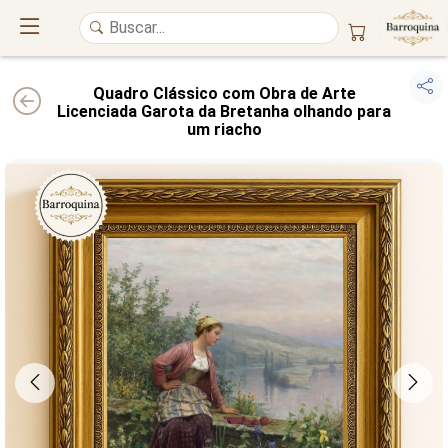
Quadro Clássico com Obra de Arte
Licenciada Garota da Bretanha olhando para
um riacho
UM ATELIÊ 100% FINE ART
Trazemos a imponência das
maiores obras de arte do mundo
para o
alto padrão da sua casa. Nosso acervo reúne a genialidade de
grandes
pintores renomados
, resgatando
artes reais
e o requinte inconfundível
das obras do
século XIX
. Produção artesanal em
Canvas 100% Algodão
,
molduras em
Madeira Maciça
e impressão com
Pigmentação Mineral
.
QUALIDADE DE MUSEU
GARANTIA ETERNA