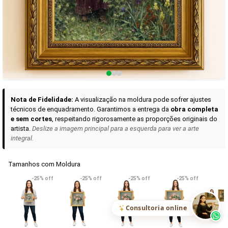
Curadoria das Campanhas
A seleção de obras-primas apresentadas em nossos vídeos nas redes
sociais, reunidas aqui para sua apreciação.
Nota de Fidelidade:
A visualização na moldura pode sofrer ajustes
técnicos de enquadramento. Garantimos a entrega da
obra completa
e sem cortes
, respeitando rigorosamente as proporções originais do
artista.
Deslize a imagem principal para a esquerda para ver a arte
integral.
Tamanhos com Moldura
VER DETALHES
VER DETALHES
VER DETALHE
-25% off
-25% off
-25% off
-25% off
Madona de Loreto
Narciso- caravaggio
Maria Antoniet
uma Rosa
R$ 538,42
R$ 365,92
R$ 365,92
(Pix)
(Pix)
(P
Consultoria online