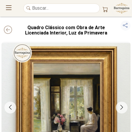
Quadro Clássico com Obra de Arte
Licenciada Interior, Luz da Primavera
UM ATELIÊ 100% FINE ART
Trazemos a imponência das
maiores obras de arte do mundo
para o
alto padrão da sua casa. Nosso acervo reúne a genialidade de
grandes
pintores renomados
, resgatando
artes reais
e o requinte inconfundível
das obras do
século XIX
. Produção artesanal em
Canvas 100% Algodão
,
molduras em
Madeira Maciça
e impressão com
Pigmentação Mineral
.
QUALIDADE DE MUSEU
GARANTIA ETERNA