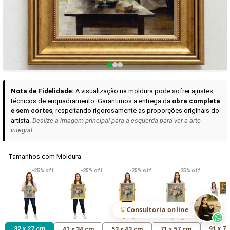
Curadoria das Campanhas
A seleção de obras-primas apresentadas em nossos vídeos nas redes
sociais, reunidas aqui para sua apreciação.
Nota de Fidelidade:
A visualização na moldura pode sofrer ajustes
técnicos de enquadramento. Garantimos a entrega da
obra completa
e sem cortes
, respeitando rigorosamente as proporções originais do
artista.
Deslize a imagem principal para a esquerda para ver a arte
integral.
Tamanhos com Moldura
VER DETALHES
VER DETALHES
VER DETALHE
-25% off
-25% off
-25% off
-25% off
Madona de Loreto
Narciso- caravaggio
Maria Antoniet
uma Rosa
R$ 538,42
R$ 365,92
R$ 365,92
(Pix)
(Pix)
(P
Consultoria online
32 x 27 cm
91 x 7
41 x 34 cm
53 x 43 cm
71 x 57 cm