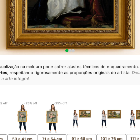
sualização na moldura pode sofrer ajustes técnicos de enquadramento.
rtes
, respeitando rigorosamente as proporções originais do artista.
Desl
a arte integral.
lto padrão da sua casa.
esgatando
artes reais
e o
m
Canvas 100% Algodão
,
% off
-25% off
-25% off
91 x 68 cm
101 x 76 cm
111 
cm
53 x 41 cm
71 x 54 cm