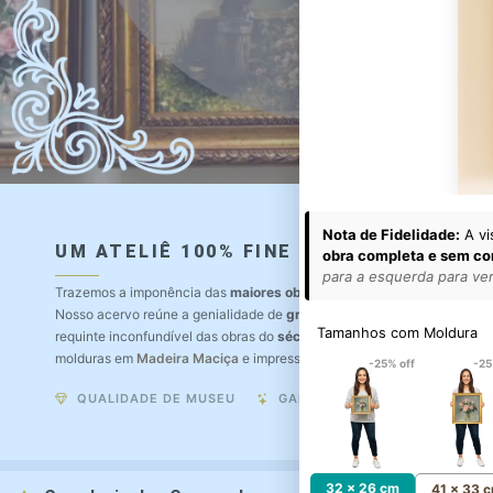
Nota de Fidelidade:
A vi
UM ATELIÊ 100% FINE ART
obra completa e sem co
para a esquerda para ver 
Trazemos a imponência das
maiores obras de arte do mundo
para o a
Nosso acervo reúne a genialidade de
grandes pintores renomados
, r
Tamanhos com Moldura
requinte inconfundível das obras do
século XIX
. Produção artesanal e
molduras em
Madeira Maciça
e impressão com
Pigmentação Mineral
.
-25% off
-25
QUALIDADE DE MUSEU
GARANTIA ETERNA
32 x 26 cm
41 x 33 