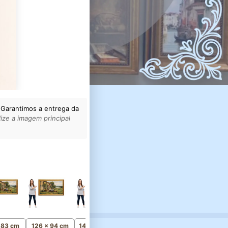
 Garantimos a entrega da
ize a imagem principal
161 x 119 cm
Monumental
x 83 cm
126 x 94 cm
141 x 104 cm