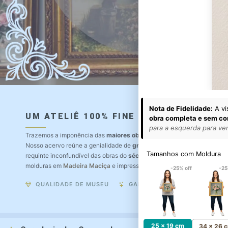
Nota de Fidelidade:
A vi
UM ATELIÊ 100% FINE ART
obra completa e sem co
para a esquerda para ver 
Trazemos a imponência das
maiores obras de arte do mundo
para o a
Nosso acervo reúne a genialidade de
grandes pintores renomados
, r
Tamanhos com Moldura
requinte inconfundível das obras do
século XIX
. Produção artesanal e
molduras em
Madeira Maciça
e impressão com
Pigmentação Mineral
.
-25% off
-25
QUALIDADE DE MUSEU
GARANTIA ETERNA
25 x 19 cm
34 x 26 