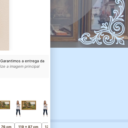
 Garantimos a entrega da
ize a imagem principal
154 x 112 cm
Monumental
x 76 cm
119 x 87 cm
134 x 98 cm