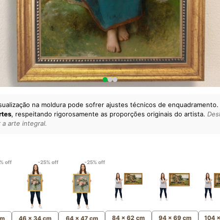
sualização na moldura pode sofrer ajustes técnicos de enquadramento.
rtes
, respeitando rigorosamente as proporções originais do artista.
Desl
a arte integral.
lto padrão da sua casa.
esgatando
artes reais
e o
m
Canvas 100% Algodão
,
% off
-25% off
-25% off
84 x 62 cm
94 x 69 cm
104 
cm
46 x 34 cm
64 x 47 cm