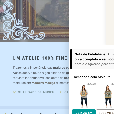
Nota de Fidelidade:
A vi
UM ATELIÊ 100% FINE ART
obra completa e sem co
para a esquerda para ver 
Trazemos a imponência das
maiores obras de arte do mundo
para o a
Nosso acervo reúne a genialidade de
grandes pintores renomados
, r
Tamanhos com Moldura
requinte inconfundível das obras do
século XIX
. Produção artesanal e
molduras em
Madeira Maciça
e impressão com
Pigmentação Mineral
.
-25% off
-25
QUALIDADE DE MUSEU
GARANTIA ETERNA
27 x 20 cm
36 x 26 