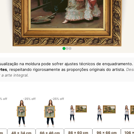
sualização na moldura pode sofrer ajustes técnicos de enquadramento.
rtes
, respeitando rigorosamente as proporções originais do artista.
Desl
a arte integral.
lto padrão da sua casa.
esgatando
artes reais
e o
m
Canvas 100% Algodão
,
% off
-25% off
-25% off
86 x 60 cm
96 x 66 cm
106 
cm
48 x 34 cm
66 x 46 cm