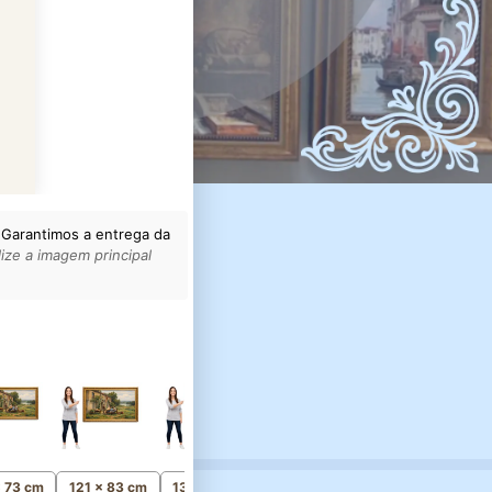
 Garantimos a entrega da
ize a imagem principal
156 x 107 cm
Monumental
x 73 cm
121 x 83 cm
136 x 93 cm