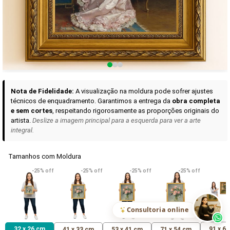
Curadoria das Campanhas
A seleção de obras-primas apresentadas em nossos vídeos nas redes
sociais, reunidas aqui para sua apreciação.
Nota de Fidelidade:
A visualização na moldura pode sofrer ajustes
técnicos de enquadramento. Garantimos a entrega da
obra completa
e sem cortes
, respeitando rigorosamente as proporções originais do
artista.
Deslize a imagem principal para a esquerda para ver a arte
integral.
Tamanhos com Moldura
VER DETALHES
VER DETALHES
VER DETALHE
-25% off
-25% off
-25% off
-25% off
Madona de Loreto
Narciso- caravaggio
Maria Antoniet
uma Rosa
R$ 538,42
R$ 365,92
R$ 365,92
(Pix)
(Pix)
(P
Consultoria online
32 x 26 cm
91 x 6
41 x 33 cm
53 x 41 cm
71 x 54 cm