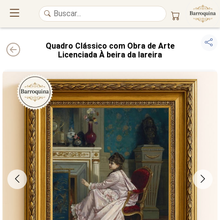
Quadro Clássico com Obra de Arte
Licenciada À beira da lareira
UM ATELIÊ 100% FINE ART
Trazemos a imponência das
maiores obras de arte do mundo
para o
alto padrão da sua casa. Nosso acervo reúne a genialidade de
grandes
pintores renomados
, resgatando
artes reais
e o requinte inconfundível
das obras do
século XIX
. Produção artesanal em
Canvas 100% Algodão
,
molduras em
Madeira Maciça
e impressão com
Pigmentação Mineral
.
QUALIDADE DE MUSEU
GARANTIA ETERNA