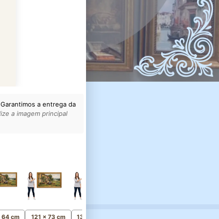
 Garantimos a entrega da
ize a imagem principal
156 x 93 cm
Monumental
x 64 cm
121 x 73 cm
136 x 82 cm