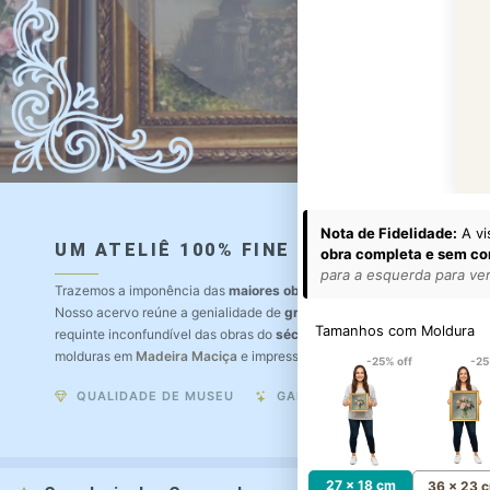
Nota de Fidelidade:
A vi
UM ATELIÊ 100% FINE ART
obra completa e sem co
para a esquerda para ver 
Trazemos a imponência das
maiores obras de arte do mundo
para o a
Nosso acervo reúne a genialidade de
grandes pintores renomados
, r
Tamanhos com Moldura
requinte inconfundível das obras do
século XIX
. Produção artesanal e
molduras em
Madeira Maciça
e impressão com
Pigmentação Mineral
.
-25% off
-25
QUALIDADE DE MUSEU
GARANTIA ETERNA
27 x 18 cm
36 x 23 