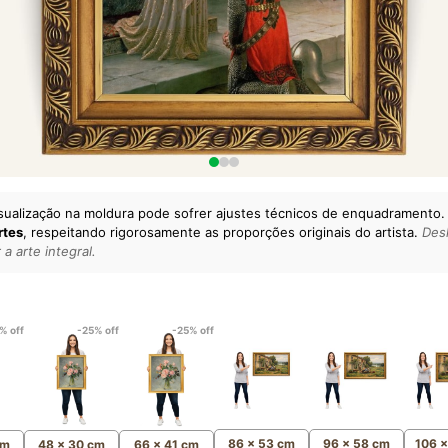
sualização na moldura pode sofrer ajustes técnicos de enquadramento.
rtes
, respeitando rigorosamente as proporções originais do artista.
Desl
a arte integral.
lto padrão da sua casa.
esgatando
artes reais
e o
m
Canvas 100% Algodão
,
% off
-25% off
-25% off
86 x 53 cm
96 x 58 cm
106 
cm
48 x 30 cm
66 x 41 cm