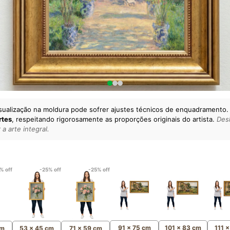
sualização na moldura pode sofrer ajustes técnicos de enquadramento.
rtes
, respeitando rigorosamente as proporções originais do artista.
Desl
a arte integral.
lto padrão da sua casa.
esgatando
artes reais
e o
m
Canvas 100% Algodão
,
% off
-25% off
-25% off
91 x 75 cm
101 x 83 cm
111 
cm
53 x 45 cm
71 x 59 cm