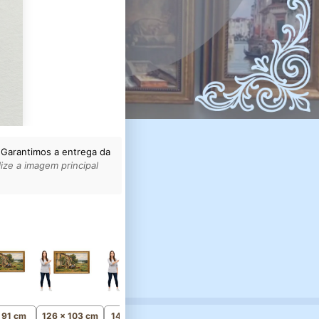
 Garantimos a entrega da
ize a imagem principal
161 x 131 cm
Monumental
x 91 cm
126 x 103 cm
141 x 115 cm