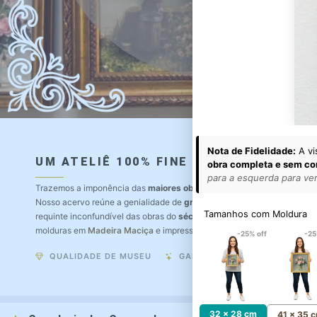
Nota de Fidelidade:
A vi
UM ATELIÊ 100% FINE ART
obra completa e sem co
para a esquerda para ver 
Trazemos a imponência das
maiores obras de arte do mundo
para o a
Nosso acervo reúne a genialidade de
grandes pintores renomados
, r
Tamanhos com Moldura
requinte inconfundível das obras do
século XIX
. Produção artesanal e
molduras em
Madeira Maciça
e impressão com
Pigmentação Mineral
.
-25% off
-25
QUALIDADE DE MUSEU
GARANTIA ETERNA
32 x 28 cm
41 x 35 