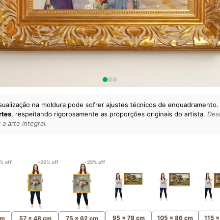
sualização na moldura pode sofrer ajustes técnicos de enquadramento.
rtes
, respeitando rigorosamente as proporções originais do artista.
Desl
a arte integral.
lto padrão da sua casa.
esgatando
artes reais
e o
m
Canvas 100% Algodão
,
% off
-25% off
-25% off
95 x 78 cm
105 x 86 cm
115 
cm
57 x 48 cm
75 x 62 cm