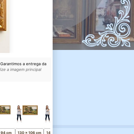
 Garantimos a entrega da
ize a imagem principal
165 x 134 cm
Monumental
x 94 cm
130 x 106 cm
145 x 118 cm