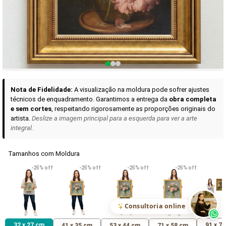
Curadoria das Campanhas
A seleção de obras-primas apresentadas em nossos vídeos nas redes
sociais, reunidas aqui para sua apreciação.
Nota de Fidelidade:
A visualização na moldura pode sofrer ajustes
técnicos de enquadramento. Garantimos a entrega da
obra completa
e sem cortes
, respeitando rigorosamente as proporções originais do
artista.
Deslize a imagem principal para a esquerda para ver a arte
integral.
Tamanhos com Moldura
VER DETALHES
VER DETALHES
VER DETALHE
-25% off
-25% off
-25% off
-25% off
Madona de Loreto
Narciso- caravaggio
Maria Antoniet
uma Rosa
R$ 538,42
R$ 365,92
R$ 365,92
(Pix)
(Pix)
(P
Consultoria online
32 x 27 cm
91 x 7
41 x 35 cm
53 x 44 cm
71 x 58 cm