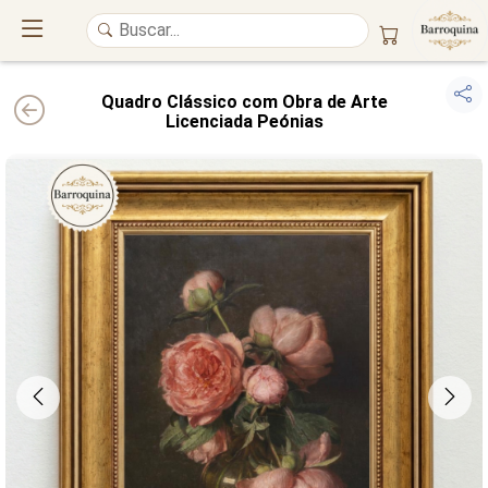
Quadro Clássico com Obra de Arte
Licenciada Peónias
UM ATELIÊ 100% FINE ART
Trazemos a imponência das
maiores obras de arte do mundo
para o
alto padrão da sua casa. Nosso acervo reúne a genialidade de
grandes
pintores renomados
, resgatando
artes reais
e o requinte inconfundível
das obras do
século XIX
. Produção artesanal em
Canvas 100% Algodão
,
molduras em
Madeira Maciça
e impressão com
Pigmentação Mineral
.
QUALIDADE DE MUSEU
GARANTIA ETERNA