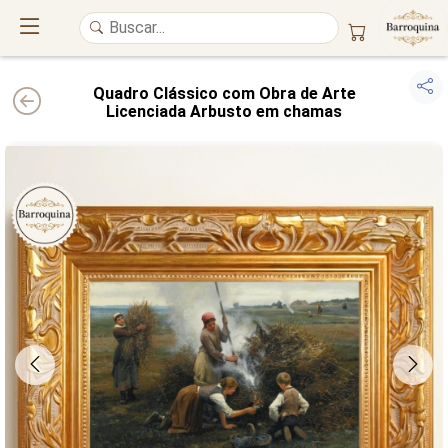
Quadro Clássico com Obra de Arte
Licenciada Arbusto em chamas
UM ATELIÊ 100% FINE ART
Trazemos a imponência das
maiores obras de arte do mundo
para o
alto padrão da sua casa. Nosso acervo reúne a genialidade de
grandes
pintores renomados
, resgatando
artes reais
e o requinte inconfundível
das obras do
século XIX
. Produção artesanal em
Canvas 100% Algodão
,
molduras em
Madeira Maciça
e impressão com
Pigmentação Mineral
.
QUALIDADE DE MUSEU
GARANTIA ETERNA