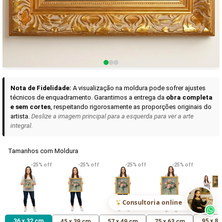
Curadoria das Campanhas
A seleção de obras-primas apresentadas em nossos vídeos nas redes
sociais, reunidas aqui para sua apreciação.
Nota de Fidelidade:
A visualização na moldura pode sofrer ajustes
técnicos de enquadramento. Garantimos a entrega da
obra completa
e sem cortes
, respeitando rigorosamente as proporções originais do
artista.
Deslize a imagem principal para a esquerda para ver a arte
integral.
Tamanhos com Moldura
VER DETALHES
VER DETALHES
VER DETALHE
-25% off
-25% off
-25% off
-25% off
Madona de Loreto
Narciso- caravaggio
Maria Antoniet
uma Rosa
R$ 538,42
R$ 365,92
R$ 365,92
(Pix)
(Pix)
(P
Consultoria online
36 x 32 cm
95 x 8
45 x 39 cm
57 x 49 cm
75 x 63 cm