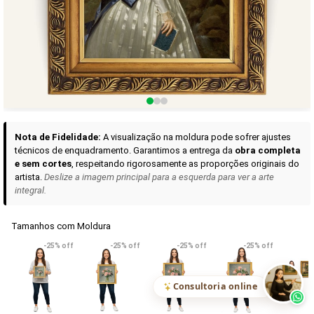
Curadoria das Campanhas
A seleção de obras-primas apresentadas em nossos vídeos nas redes
sociais, reunidas aqui para sua apreciação.
Nota de Fidelidade:
A visualização na moldura pode sofrer ajustes
técnicos de enquadramento. Garantimos a entrega da
obra completa
e sem cortes
, respeitando rigorosamente as proporções originais do
artista.
Deslize a imagem principal para a esquerda para ver a arte
integral.
Tamanhos com Moldura
VER DETALHES
VER DETALHES
VER DETALHE
-25% off
-25% off
-25% off
-25% off
Madona de Loreto
Narciso- caravaggio
Maria Antoniet
uma Rosa
R$ 538,42
R$ 365,92
R$ 365,92
(Pix)
(Pix)
(P
Consultoria online