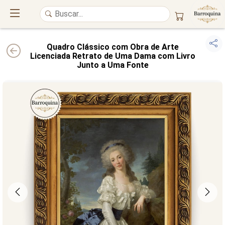
Quadro Clássico com Obra de Arte
Licenciada Retrato de Uma Dama com Livro
Junto a Uma Fonte
UM ATELIÊ 100% FINE ART
Trazemos a imponência das
maiores obras de arte do mundo
para o
alto padrão da sua casa. Nosso acervo reúne a genialidade de
grandes
pintores renomados
, resgatando
artes reais
e o requinte inconfundível
das obras do
século XIX
. Produção artesanal em
Canvas 100% Algodão
,
molduras em
Madeira Maciça
e impressão com
Pigmentação Mineral
.
QUALIDADE DE MUSEU
GARANTIA ETERNA